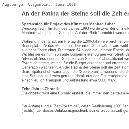
Augsburger Allgemeine, Juni 1993:
An der Patina der Steine soll die Zeit 
Spatenstich für Projekt des Künstlers Manfred Laber
Wemding (sol).
Im Juni des Jahres 1993 wurde zwar der offiziell
Manfred Laber, die im Gelände "Auf der Platte" errichtet werden s
Während in der Stadt am Freitag die 1200-Jahr-Feier eröffnet wi
Bodenplatte für das Monument. Der erste Granitwürfel wird wohl
alle zehn Jahre einer. Die ersten 64 bilden die unterste Ebene,
Wichtig sei es nun, so sagte Bürgermeister Jürgen von Streit, d
"etwas elitäres oder als Gedanke von Spinnern" abqualifiziert wi
Pyramide steckt, müsse für die Bürger erkennbar und erfassbar
Generation wachsen". An der Patina der Steine soll die Zeit si
Beim Spatenstich waren auch die "Sponsoren" anwesend, die die
eine Stiftung ins Leben gerufen, damit aus den Zinserträgen die 
einschließlich Transport und Aufstellung etwa 5000 Mark.
Zehn-Jahres-Chronik
Gleichzeitig wird eine Chronik erstellt. die immer den Zeitraum
Der Anfang für die "Zeit-Pyramide", deren Realisierung 1200 Ja
(rechts), der dieses Jubiläumsgeschenk seiner Geburtsstadt ge