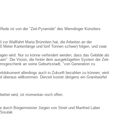
ie Rede ist von der "Zeit-Pyramide" des Wemdinger Künstlers
zur Wallfahrt Maria Brünnlein hat, die Arbeiten an der
,20 Meter Kantenlänge und fünf Tonnen schwer) folgen, und zwar
ragen wird. Nur so könne verhindert werden, dass das Gebilde als
auen". Die Vision, die hinter dem ausgeklügelten System der Zeit-
äumsgeschenk an seine Geburtsstadt, "von Generation zu
itdokument allerdings auch in Zukunft bezahlen zu können, wird
ind überaus willkommen. Derzeit kostet übrigens ein Granitwürfel
bettet wird, ist momentan noch offen.
te durch Bürgermeister Jürgen von Streit und Manfred Laber
 Sisulak