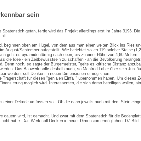
erkennbar sein
e Spatenstich getan, fertig wird das Projekt allerdings erst im Jahre 3193. D
oll.
rd, beginnen oben am Hügel, von dem aus man einen weiten Blick ins Ries und 
 im August/September aufgestellt. Wie berichtet sollen 119 solcher Steine (1
 dann geht es pyramidenförmig nach oben, bis zu einer Höhe von 4,80 Metern.
ass die Idee - ein Zeitbewusstsein zu schaffen - an die Bevölkerung heranget
rd. Denn noch, so sagte der Bürgermeister, "gelte es kritische Distanz abzub
 werden. Das Bauwerk solle deshalb auch, so Manfred Laber über sein Jubil
chtbar werden, soll Denken in neuen Dimensionen ermöglichen.
 Trägerschaft für diesen "genialen Einfall" übernommen haben. Um dieses Ze
Finanzierung möglich wird. Interessenten, die sich daran beteiligen wollen, s
 von einer Dekade umfassen soll. Ob die dann jeweils auch mit dem Stein einge
hre dauern wird, ist gemacht. Und zwar mit dem Spatenstich für die Bodenplat
macht hatte. Das Werk soll Denken in neuer Dimension ermöglichen. DZ-Bild: